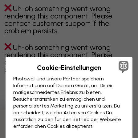
Uh-oh something went wrong
rendering this component. Please
contact customer support if the
problem persists.
Uh-oh something went wrong
rendering this component. Please
contact customer support if the
Cookie-Einstellungen
problem persists.
Photowall und unsere Partner speichern
Informationen auf Deinem Gerät, um Dir ein
maßgeschneidertes Erlebnis zu bieten,
Zeigt Seite 1 von 1 Seiten
Besucherstatistiken zu ermöglichen und
personalisiertes Marketing zu unterstützen. Du
entscheidest, welche Arten von Cookies Du
zusätzlich zu den für den Betrieb der Webseite
Weitere Kategorien entdecken
erforderlichen Cookies akzeptierst.
beige
schwarz
schwarz weiß
blau
braune