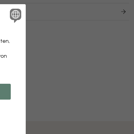
 Retouren
ten,
von