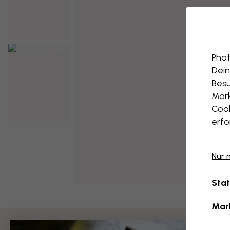
Phot
Dein
Besu
Mark
Cook
erfo
Nur 
Stat
Mar