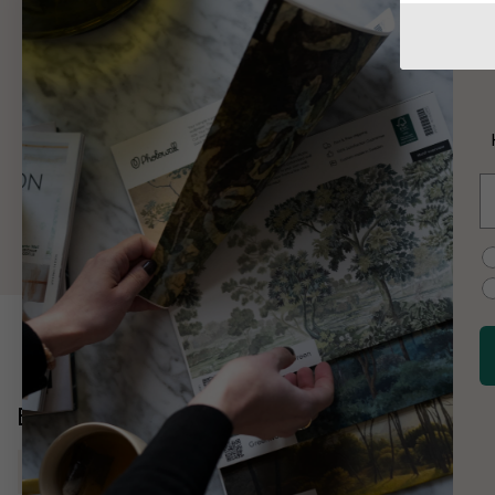
W
W
K
E
M
C
Entdecken Sie mehr
Wohnzimmer
Natur
Blumen
Magnolien
botanisc