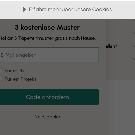
Häufig gestellte Fragen
Erfahre mehr über unsere Cookies
ie viel kostet eine Leinwand?
3 kostenlose Muster
elche Leinwandgrößen gibt es?
Hol dir 3 Tapetenmuster gratis nach Hause.
ann ich eine Leinwand aus meinem eigenen Bild erstellen?
mail
uss ich die Leinwand selbst montieren?
ustomer type
Für mich
Für ein Projekt
Code anfordern
Nein, danke
he Kunst
grau