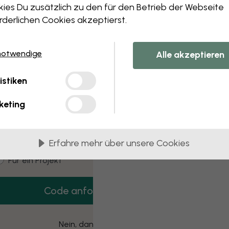
Zeigt Seite 1 von 1 Seiten
ies Du zusätzlich zu den für den Betrieb der Webseite
rderlichen Cookies akzeptierst.
 this component. Please contact customer 
notwendige
Alle akzeptieren
3 kostenlose Muster
istiken
Hol dir 3 Tapetenmuster gratis nach Hause.
keting
mail
Erfahre mehr über unsere Cookies
ustomer type
Für mich
Für ein Projekt
Code anfordern
Nein, danke