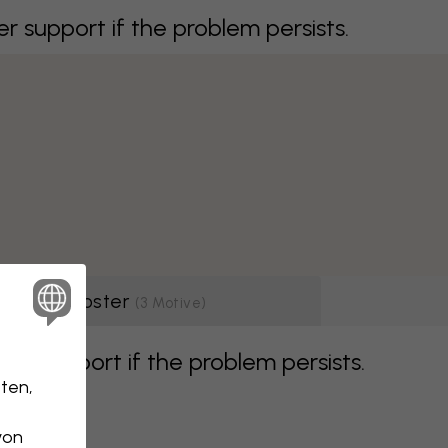
support if the problem persists.
Poster
(
3
Motive
)
r support if the problem persists.
ten,
von