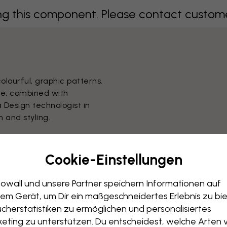
 this component. Please contact customer 
colourful, graphic patterns.
fe, combined with
 Design technologist in
 and styling.
Leinwandbilder
(
3
Motive
)
Cookie-Einstellungen
g this component. Please contact custome
owall und unsere Partner speichern Informationen auf
em Gerät, um Dir ein maßgeschneidertes Erlebnis zu bie
cherstatistiken zu ermöglichen und personalisiertes
eting zu unterstützen. Du entscheidest, welche Arten 