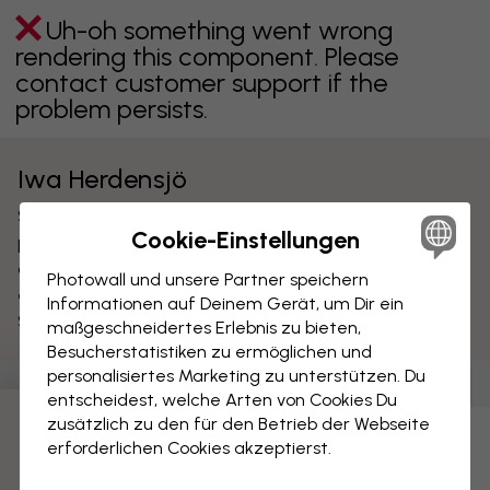
Uh-oh something went wrong
rendering this component. Please
contact customer support if the
problem persists.
Iwa Herdensjö
Swedish designer Iwa Herdensjö has an exciting,
Cookie-Einstellungen
personal, extravagant style that stands out from the
crowd. Her collection offers luxurios patterns
Photowall und unsere Partner speichern
exploding with colour. Iwa is trained at Konstfack in
Informationen auf Deinem Gerät, um Dir ein
Stockholm, Sweden.
maßgeschneidertes Erlebnis zu bieten,
Besucherstatistiken zu ermöglichen und
personalisiertes Marketing zu unterstützen. Du
Tapeten
(
21
)
Leinwandbilder
(
0
)
Poster
(
0
)
entscheidest, welche Arten von Cookies Du
zusätzlich zu den für den Betrieb der Webseite
Uh-oh something went wrong
erforderlichen Cookies akzeptierst.
rendering this component. Please