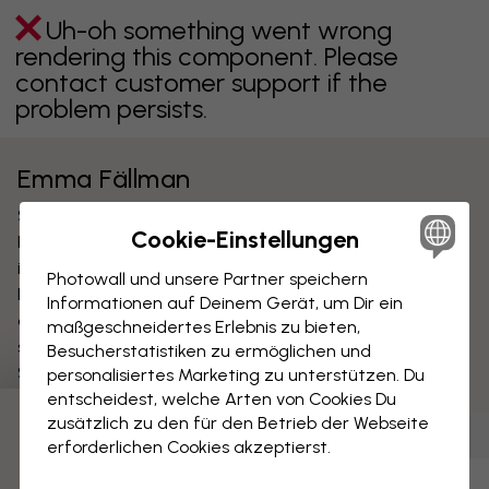
Uh-oh something went wrong
rendering this component. Please
contact customer support if the
problem persists.
Emma Fällman
Swedish graphic designer and illustrator Emma
Cookie-Einstellungen
Fällman designs exquisite hand-drawn patterns. Her
inspiration often comes from the beauty of the
Photowall und unsere Partner speichern
Northern nature, flora and fauna, and the contrast
Informationen auf Deinem Gerät, um Dir ein
created when the raw and delicate collide. Emma
maßgeschneidertes Erlebnis zu bieten,
studied at Bergs School of Communication in
Besucherstatistiken zu ermöglichen und
Stockholm.
personalisiertes Marketing zu unterstützen. Du
entscheidest, welche Arten von Cookies Du
zusätzlich zu den für den Betrieb der Webseite
Tapeten
(
1
)
Leinwandbilder
(
0
)
Poster
(
0
)
erforderlichen Cookies akzeptierst.