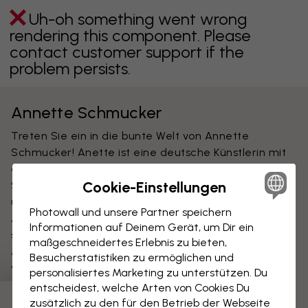
Uh-oh something went wrong
rendering this component. Please
contact customer support if the
problem persists.
Annette Schmucker
Treten Sie ein in die bunte Welt von Annette
Schmucker! Anette ist eine deutsche Künstlerin mit
einer einzigartigen Bildsprache und Ausdrucksweise.
Cookie-Einstellungen
Sie konzentriert sich auf die Darstellung von Licht
und Raum, probiert aber auch gerne neue
Photowall und unsere Partner speichern
Ausdrucksformen und Techniken aus. Sie arbeitet
Informationen auf Deinem Gerät, um Dir ein
sowohl mit konkreten als auch mit abstrakten
maßgeschneidertes Erlebnis zu bieten,
Motiven und kombiniert auch gerne beides. Annette
Besucherstatistiken zu ermöglichen und
verwendet für ihre Kreationen gerne Ölfarbe,
personalisiertes Marketing zu unterstützen. Du
manchmal auch zusammen mit z. B. Acrylfarbe. Sie
entscheidest, welche Arten von Cookies Du
arbeitet gerne mit Kontrasten und viele ihrer
zusätzlich zu den für den Betrieb der Webseite