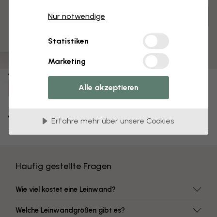
3 kostenlose Muster
Anpassen und bestellen
Nur notwendige
Vormontiert und bereit zum Aufhängen
Statistiken
Matte Oberfläche
Farben mit hoher Lichtbeständigkeit
Marketing
Artikel Nummer:
Alle akzeptieren
e41021
Versand und Retouren
Erfahre mehr über unsere Cookies
Häufig gestellte Fragen
Wie viel kostet eine Leinwand?
Welche Leinwandgrößen gibt es?