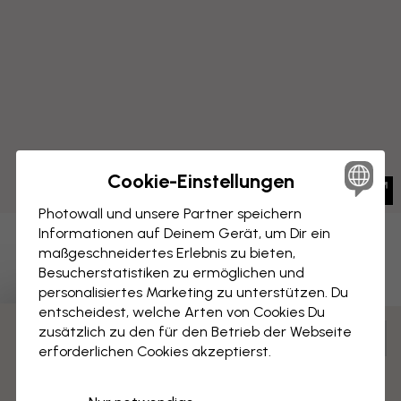
Cookie-Einstellungen
Photowall und unsere Partner speichern
Informationen auf Deinem Gerät, um Dir ein
LEINWANDBILD
maßgeschneidertes Erlebnis zu bieten,
Speichern
Besucherstatistiken zu ermöglichen und
Löwenzahn und Schmetterling
personalisiertes Marketing zu unterstützen. Du
entscheidest, welche Arten von Cookies Du
zusätzlich zu den für den Betrieb der Webseite
Anpassen und bestellen
3 kostenlose Muster
erforderlichen Cookies akzeptierst.
Vormontiert und bereit zum Aufhängen
Matte Oberfläche