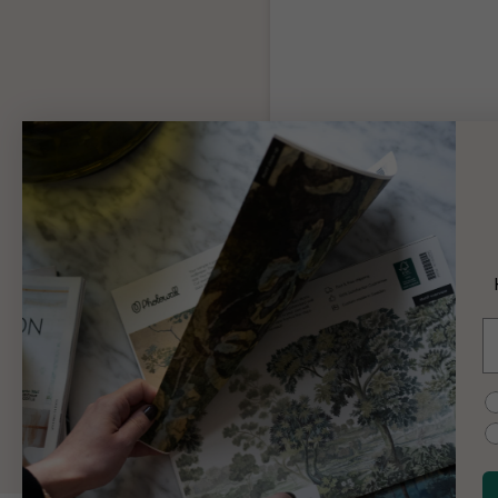
Tapeten-Kleister
Ausreichend Klebstoff für Ihr
gesamte Bestellung
Produktinformationen
9 €
E
Hinzufügen
C