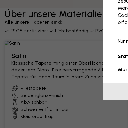
Besu
Mark
Über unsere Materialien
Cook
erfo
Alle unsere Tapeten sind:
FSC®-zertifiziert
Lichtbeständig
PVC-frei
Lie
Nur 
Satin
Stat
Klassische Tapete mit glatter Oberfläche und
Mar
dezentem Glanz. Eine hervorragende Allround-
Tapete für jeden Raum in Ihrem Zuhause.
Vliestapete
Seidenglanz-Finish
Abwischbar
Schwer entflammbar
Kleisterauftrag