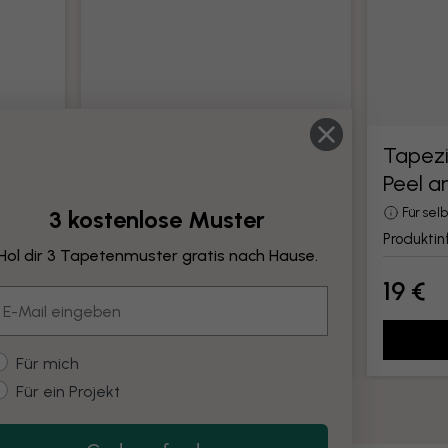
Tapezierwerkzeug
Tapez
Peel a
e
Alle Werkzeuge für die Montage von
Tapeten
3 kostenlose Muster
Für se
Produktinformationen
Produkti
Hol dir 3 Tapetenmuster gratis nach Hause.
19 €
19 €
mail
Hinzufügen
ustomer type
Für mich
Für ein Projekt