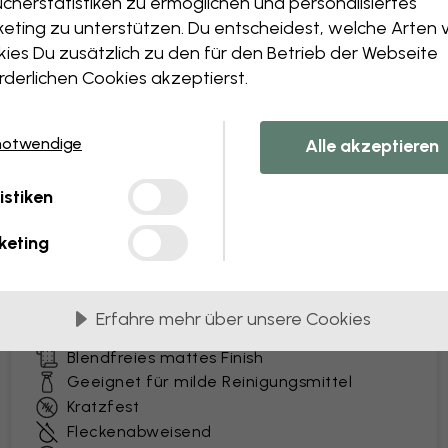
cherstatistiken zu ermöglichen und personalisiertes
eting zu unterstützen. Du entscheidest, welche Arten 
ies Du zusätzlich zu den für den Betrieb der Webseite
rderlichen Cookies akzeptierst.
ferung in 45 cm breiten Bahnen
notwendige
Alle akzeptieren
BELIEBTESTE
Premium Matte
istiken
Premium-Tapete mit einer pflegeleichten
keting
Oberfläche, die dem Alltag standhält. Ideal für
belebte Haushalte und die gewerbliche
Nutzung.
Erfahre mehr über unsere Cookies
Besonders strapazierfähige Vliestapete
Blendfreies mattes Finish
Geeignet für milde Reinigungsmittel
Kratzfest
Fleckenabweisend