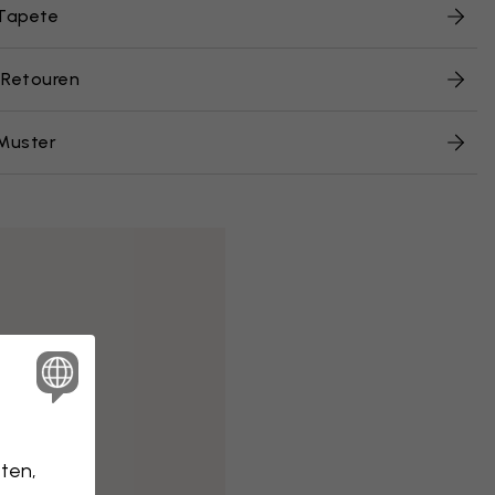
 Tapete
 Retouren
Muster
ten,