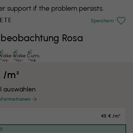
support if the problem persists.
ETE
Speichern
nbeobachtung Rosa
€ /m²
l auswählen
nformationen
45 € /m²
TE