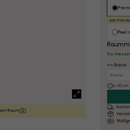
Prem
MIETFREUN
Peel 
Raumma
So messen
Breite
6–10 cm 
Kosten
inem Raum
Versa
Maßge