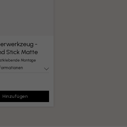
ierwerkzeug -
nd Stick Matte
lbstklebende Montage
nformationen
Hinzufügen