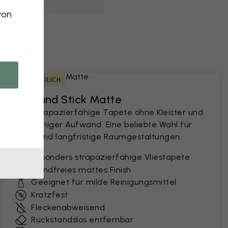
von
MIETFREUNDLICH
Peel and Stick Matte
Eine strapazierfähige Tapete ohne Kleister und
mit weniger Aufwand. Eine beliebte Wahl für
kurz- und langfristige Raumgestaltungen.
Besonders strapazierfähige Vliestapete
Blendfreies mattes Finish
Geeignet für milde Reinigungsmittel
Kratzfest
Fleckenabweisend
Rückstandslos entfernbar