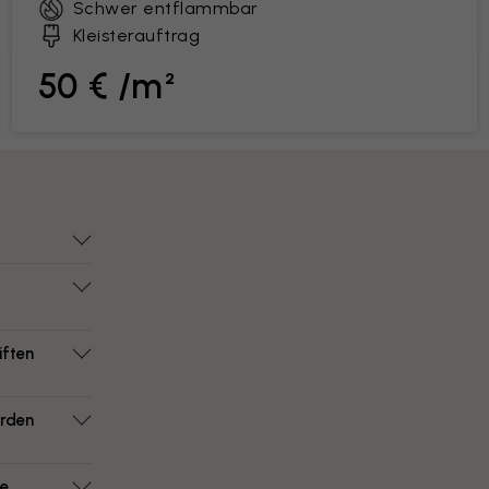
Schwer entflammbar
Kleisterauftrag
50 € /m²
iften
erden
ie