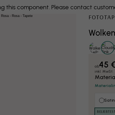
 this component. Please contact customer 
FOTOTAP
Wolke
45 
ab
inkl. MwSt.
Materia
Materiali
Satin
BELIEBTES