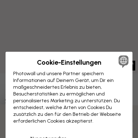
Cookie-Einstellungen
Photowall und unsere Partner speichern
Informationen auf Deinem Gerät, um Dir ein
LEINWANDBILD
maßgeschneidertes Erlebnis zu bieten,
Speichern
Besucherstatistiken zu ermöglichen und
Stadt der Träume
personalisiertes Marketing zu unterstützen. Du
entscheidest, welche Arten von Cookies Du
zusätzlich zu den für den Betrieb der Webseite
Anpassen und bestellen
3 kostenlose Muster
erforderlichen Cookies akzeptierst.
Vormontiert und bereit zum Aufhängen
Matte Oberfläche