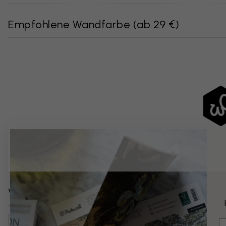
Empfohlene Wandfarbe
(
ab 29 €
)
Verwandte Kategorien
Oberflächen & Texturen
Wohnzimmer
Kunst & Desig
E