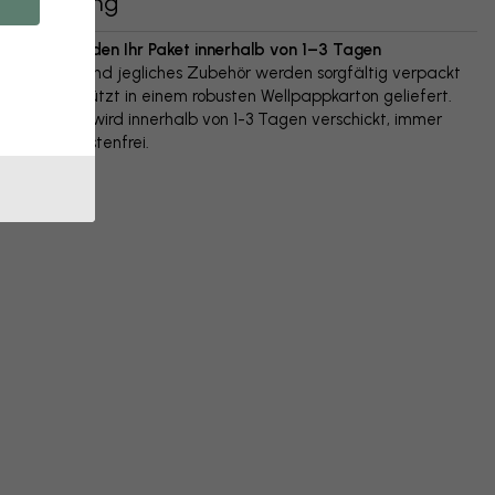
Lieferung
Wir versenden Ihr Paket innerhalb von 1–3 Tagen
Ihr Poster und jegliches Zubehör werden sorgfältig verpackt
und geschützt in einem robusten Wellpappkarton geliefert.
Das Paket wird innerhalb von 1-3 Tagen verschickt, immer
versandkostenfrei.