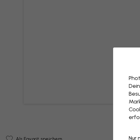
Phot
Dein
Besu
Mark
Cook
erfo
Nur 
Als Favorit speichern