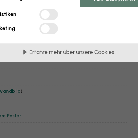
 -
istiken
keting
Erfahre mehr über unsere Cookies
nwandbild
)
ere Poster