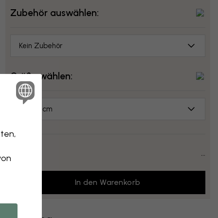
Zubehör auswählen:
Kein Zubehör
Größe wählen:
70x50 cm
ten,
Preis:
...
von
In den Warenkorb