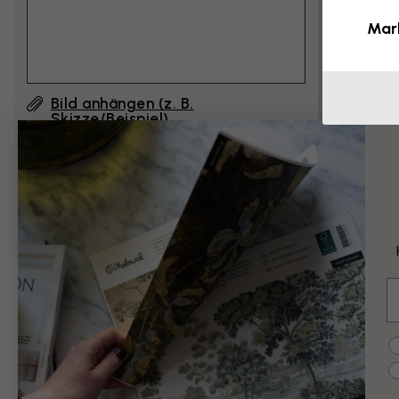
Mar
Bild anhängen (z. B.
Skizze/Beispiel)
Durch Klicken auf ”Abschicken”, akzeptiere ich
die Nutzungsbedingungen von Photowall
und
bestätige, dass ich sie gelesen habe.
E
Beispiele für Än
C
Schwarz-Weiß