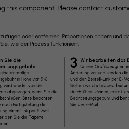
 this component. Please contact customer 
zufügen oder entfernen, Proportionen ändern und das
 Sie, wie der Prozess funktioniert.
3
n Sie die
Wir bearbeiten das B
beitungsgebühr
Unsere Grafikdesigner n
 eine einmalige
Änderung vor und senden die 
sgebühr in Höhe von 5 €.
und den Bestell-Link per E-Mai
ag wird wieder von der
Sollten wir die Bildbearbeitun
e abgezogen, wenn Sie die
durchführen können, erstatten
bschließen. Bitte beachten
Bearbeitungsgebühr und bena
e nach Fertigstellung der
Sie per E-Mail.
ung einen Link per E-Mail
ber den Sie die Tapete
nnen.