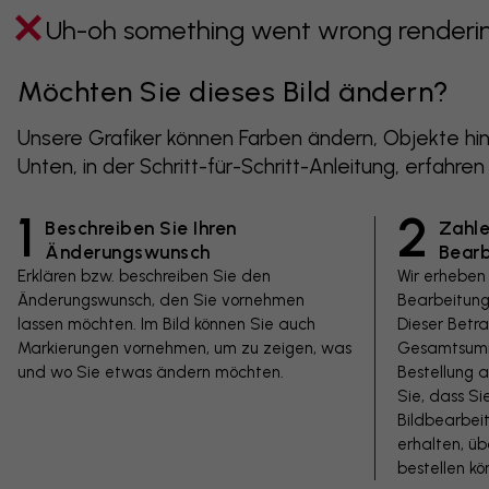
Uh-oh something went wrong rendering
Möchten Sie dieses Bild ändern?
Unsere Grafiker können Farben ändern, Objekte hin
Unten, in der Schritt-für-Schritt-Anleitung, erfahren
1
2
Beschreiben Sie Ihren
Zahle
Änderungswunsch
Bear
Erklären bzw. beschreiben Sie den
Wir erheben
Änderungswunsch, den Sie vornehmen
Bearbeitung
lassen möchten. Im Bild können Sie auch
Dieser Betr
Markierungen vornehmen, um zu zeigen, was
Gesamtsumm
und wo Sie etwas ändern möchten.
Bestellung a
Sie, dass Si
Bildbearbeit
erhalten, ü
bestellen kö