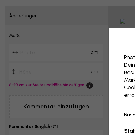
Änderungen
Maße
cm
Phot
Dein
cm
Besu
Mark
6–10 cm zur Breite und Höhe hinzufügen
Cook
erfo
Kommentar hinzufügen
Nur 
Kommentar (English) #1
Stat