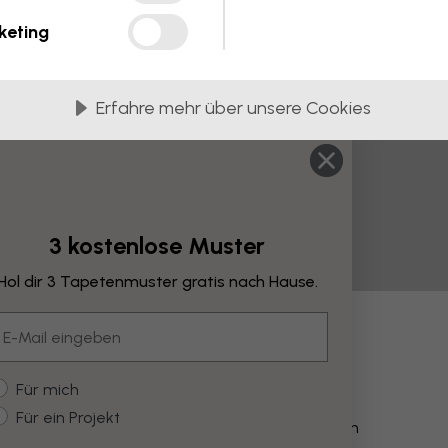
keting
Erfahre mehr über unsere Cookies
3 kostenlose Muster
Hol dir 3 Tapetenmuster gratis nach Hause.
mail
derungen
ustomer type
Für mich
Für ein Projekt
Farbe verändern