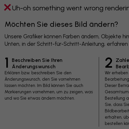
Uh-oh something went wrong rendering
Möchten Sie dieses Bild ändern?
Unsere Grafiker können Farben ändern, Objekte hin
Unten, in der Schritt-für-Schritt-Anleitung, erfahren
1
2
Beschreiben Sie Ihren
Zahle
Änderungswunsch
Bear
Erklären bzw. beschreiben Sie den
Wir erheben
Änderungswunsch, den Sie vornehmen
Bearbeitung
lassen möchten. Im Bild können Sie auch
Dieser Betr
Markierungen vornehmen, um zu zeigen, was
Gesamtsumm
und wo Sie etwas ändern möchten.
Bestellung a
Sie, dass Si
Bildbearbeit
erhalten, ü
bestellen kö