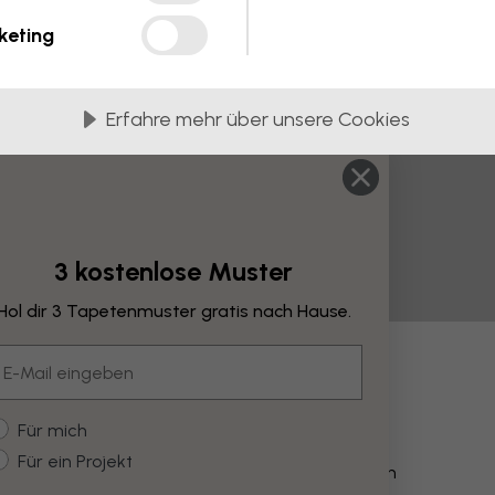
keting
Erfahre mehr über unsere Cookies
3 kostenlose Muster
Hol dir 3 Tapetenmuster gratis nach Hause.
mail
derungen
ustomer type
Für mich
Für ein Projekt
Farbe verändern