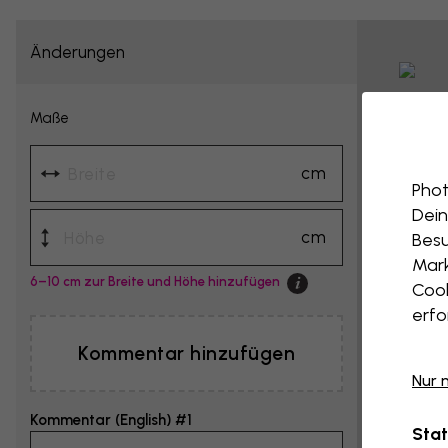
Änderungen
Maße
cm
Phot
Dein
cm
Besu
Mark
6–10 cm zur Breite und Höhe hinzufügen
Cook
erfo
Kommentar hinzufügen
Nur 
Kommentar (English) #1
Stat