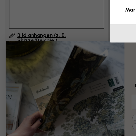
Mar
Bild anhängen (z. B.
Skizze/Beispiel)
Durch Klicken auf ”Abschicken”, akzeptiere ich
die Nutzungsbedingungen von Photowall
und
bestätige, dass ich sie gelesen habe.
E
Beispiele für Än
C
Schwarz-Weiß