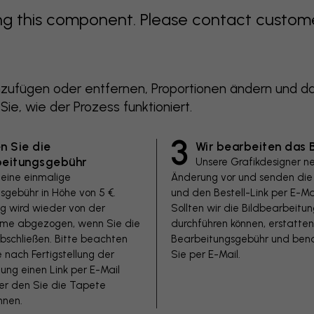
 this component. Please contact customer 
zufügen oder entfernen, Proportionen ändern und das
 Sie, wie der Prozess funktioniert.
3
n Sie die
Wir bearbeiten das B
beitungsgebühr
Unsere Grafikdesigner n
 eine einmalige
Änderung vor und senden die 
sgebühr in Höhe von 5 €.
und den Bestell-Link per E-Mai
ag wird wieder von der
Sollten wir die Bildbearbeitun
e abgezogen, wenn Sie die
durchführen können, erstatten
bschließen. Bitte beachten
Bearbeitungsgebühr und bena
e nach Fertigstellung der
Sie per E-Mail.
ung einen Link per E-Mail
ber den Sie die Tapete
nnen.